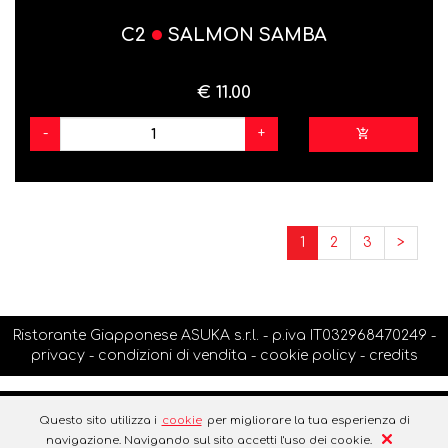
C2
SALMON SAMBA
€ 11.00
-
+
1
2
3
>
Ristorante Giapponese ASUKA s.r.l. - p.iva IT032968470249 -
privacy
-
condizioni di vendita
-
cookie policy
-
credits
Questo sito utilizza i
cookie
per migliorare la tua esperienza di
navigazione. Navigando sul sito accetti l'uso dei cookie.