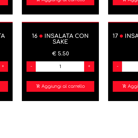
TA
16
INSALATA CON
17
INSA
SAKE
€ 5.50
+
-
+
-
Aggiungi al carrello
Aggi