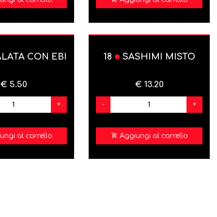
LATA CON EBI
18
SASHIMI MISTO
€ 5.50
€ 13.20
+
-
+
ungi al carrello
Aggiungi al carrello