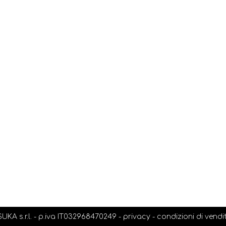
KA s.r.l. - p.iva IT032968470249 -
privacy
-
condizioni di vendi