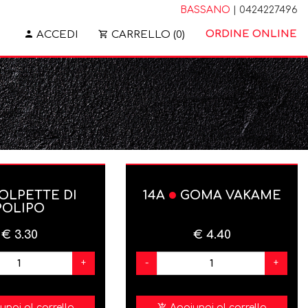
BASSANO
| 0424227496
ORDINE ONLINE
ACCEDI
CARRELLO (0)
OLPETTE DI
14A
GOMA VAKAME
POLIPO
€ 3.30
€ 4.40
+
-
+
ungi al carrello
Aggiungi al carrello