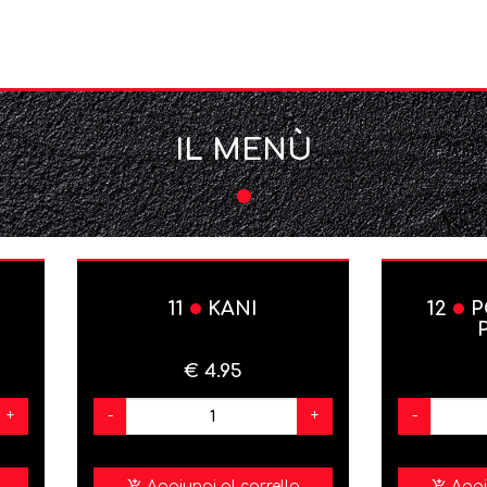
IL MENÙ
11
KANI
12
P
€ 4.95
+
-
+
-
Aggiungi al carrello
Aggi