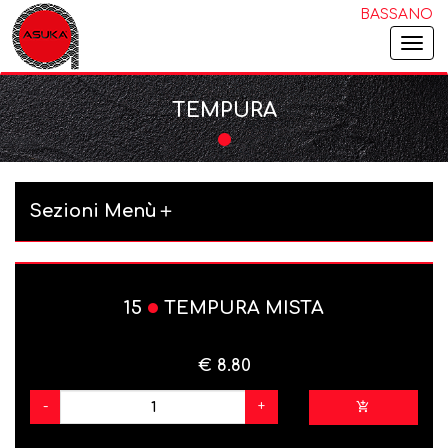
BASSANO
Togg
navi
TEMPURA
Sezioni Menù
15
TEMPURA MISTA
€ 8.80
-
+