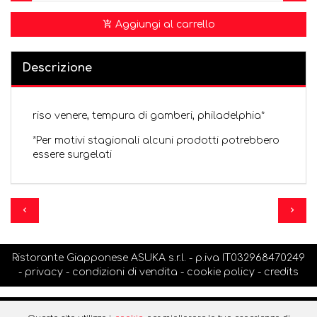
Aggiungi al carrello
Descrizione
riso venere, tempura di gamberi, philadelphia*
*Per motivi stagionali alcuni prodotti potrebbero
essere surgelati
Ristorante Giapponese ASUKA s.r.l. - p.iva IT032968470249
-
privacy
-
condizioni di vendita
-
cookie policy
-
credits