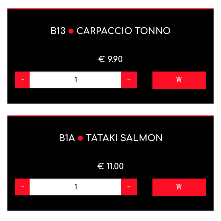
B13
CARPACCIO TONNO
€ 9.90
-
+
B1A
TATAKI SALMON
€ 11.00
-
+