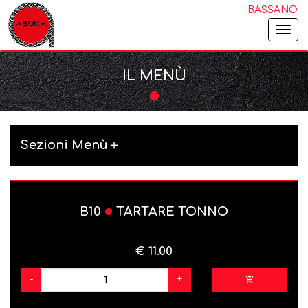
BASSANO
Togg
navi
IL MENÙ
Sezioni Menù
B10
TARTARE TONNO
€ 11.00
-
+