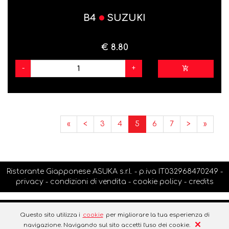
B4
SUZUKI
€ 8.80
-
+
«
<
3
4
5
6
7
>
»
Ristorante Giapponese ASUKA s.r.l. - p.iva IT032968470249 -
privacy
-
condizioni di vendita
-
cookie policy
-
credits
Questo sito utilizza i
cookie
per migliorare la tua esperienza di
navigazione. Navigando sul sito accetti l'uso dei cookie.