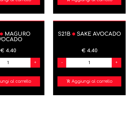
MAGURO
S21B
SAKE AVOCADO
VOCADO
€ 4.40
€ 4.40
+
-
+
ungi al carrello
Aggiungi al carrello