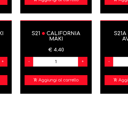
KI
S21
CALIFORNIA
S21A
MAKI
A
€ 4.40
+
-
+
-
Aggiungi al carrello
Aggi