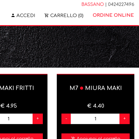
BASSANO
| 0424227496
ORDINE ONLINE
ACCEDI
CARRELLO (0)
MAKI FRITTI
M7
MIURA MAKI
€ 4.95
€ 4.40
+
-
+
ungi al carrello
Aggiungi al carrello