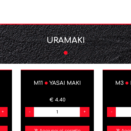
URAMAKI
M11
YASAI MAKI
M3
€ 4.40
+
-
+
-
Aggiungi al carrello
Aggi