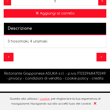
-
+
Aggiungi al carrello
Descrizione
3 hosomaki, 4 uramaki
Ristorante Giapponese ASUKA s.r.l. - p.iva IT032968470249
-
privacy
-
condizioni di vendita
-
cookie policy
-
credits
Questo sito utilizza i
cookie
per migliorare la tua esperienza di
navigazione. Navigando sul sito accetti l'uso dei cookie.