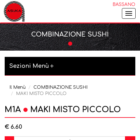
BASSANO
Togg
navi
COMBINAZIONE SUSHI
Sezioni Menù
Il Menù
COMBINAZIONE SUSHI
MAKI MISTO PICCOLO
M1A
MAKI MISTO PICCOLO
€ 6.60