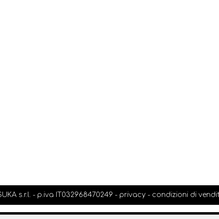
KA s.r.l. - p.iva IT032968470249 -
privacy
-
condizioni di vendi