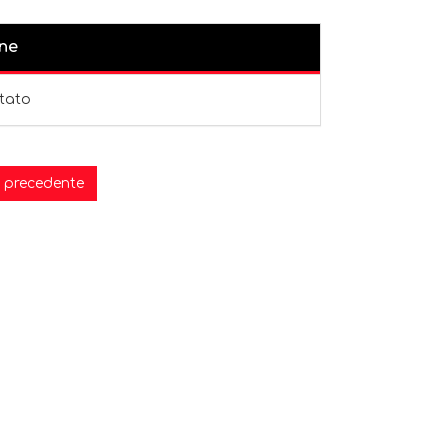
ne
tato
 precedente