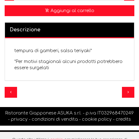
Aggiungi al carrello
Descrizione
tempura di gamberi, salsa teriyaki*
*Per motivi stagionali alcuni prodotti potrebbero
essere surgelati
Ristorante Giapponese ASUKA s.r.l. - p.iva IT032968470249
-
privacy
-
condizioni di vendita
-
cookie policy
-
credits