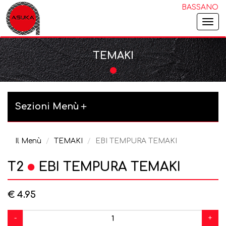
BASSANO
Togg
navi
TEMAKI
Sezioni Menù
Il Menù
TEMAKI
EBI TEMPURA TEMAKI
T2
EBI TEMPURA TEMAKI
€ 4.95
-
+