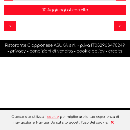
Aggiungi al carrello
Ristorante Giapponese ASUKA s.r.l. - p.iva IT032968470249
-
privacy
-
condizioni di vendita
-
cookie policy
-
credits
Questo sito utilizza i
cookie
per migliorare la tua esperienza di
navigazione. Navigando sul sito accetti l'uso dei cookie.