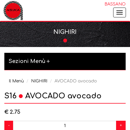
BASSANO
Togg
navi
NIGHIRI
Sezioni Menù
Il Menù
NIGHIRI
AVOCADO avocado
S16
AVOCADO avocado
€ 2.75
-
+